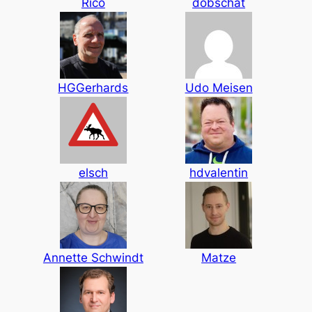
Rico
dobschat
HGGerhards
Udo Meisen
elsch
hdvalentin
Annette Schwindt
Matze